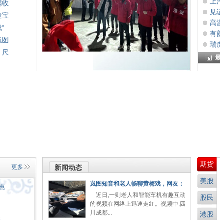
上
满收
见证
造宝
高
“
有
岚图
瑞
、尺
期货
更多
新闻动态
美股
岚图知音和老人畅聊黄梅戏，网友：
惠
近日,一则老人和智能车机有趣互动
股民
的视频在网络上迅速走红。视频中,四
川成都...
港股
秀