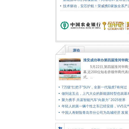
技术驱动，安芯护航！荣威携D家族全系产
滚动
淮安成功举办第四届淮河华商
5月22日,第四届淮河华商
幕,近200位知名侨领华商代
式。...
7万级“扛把子”SUV，全新一代瑞虎7有何过
做到这五点，上汽大众的新能源转型也就基
聚力携手 共谋智能汽车“向新力” 2025世界
年轻人的第一辆个性之车已经安排，VV5元
中国人寿财险青岛市分公司为岛城经济 发展