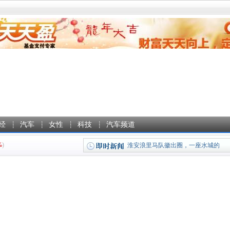
经
汽车
女性
科技
汽车频道
%
)
淮安浪里马队徽出圈，一座水城的