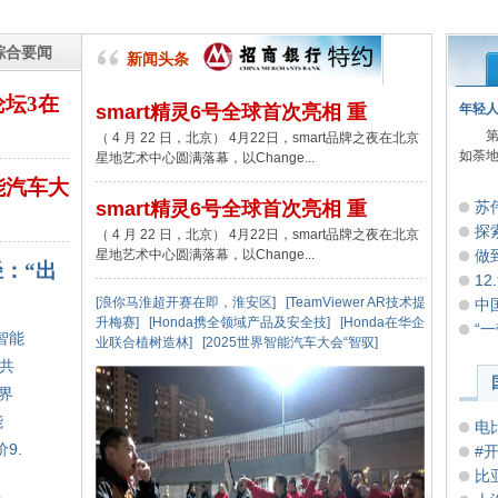
综合要闻
新闻头条
论坛3在
smart精灵6号全球首次亮相 重
年轻
第1
（ 4 月 22 日，北京） 4月22日，smart品牌之夜在北京
如荼地
星地艺术中心圆满落幕，以Change...
能汽车大
smart精灵6号全球首次亮相 重
苏
探
（ 4 月 22 日，北京） 4月22日，smart品牌之夜在北京
星地艺术中心圆满落幕，以Change...
做
：“出
12
[浪你马淮超开赛在即，淮安区]
[TeamViewer AR技术提
中
升梅赛]
[Honda携全领域产品及安全技]
[Honda在华企
“
智能
业联合植树造林]
[2025世界智能汽车大会“智驭]
，共
界
能
电
9.
#
比