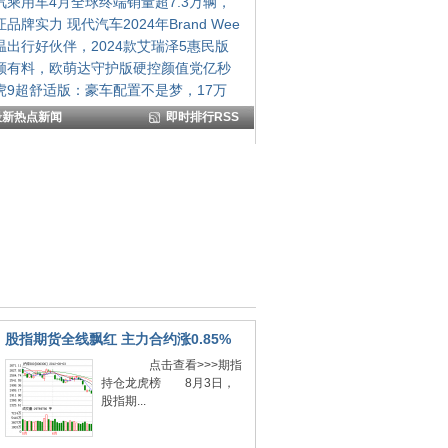
汽乘用车4月全球终端销量超7.3万辆，
品牌实力 现代汽车2024年Brand Wee
温出行好伙伴，2024款艾瑞泽5惠民版
颜有料，欧萌达守护版硬控颜值党亿秒
虎9超舒适版：豪车配置不是梦，17万
最新热点新闻
即时排行RSS
股指期货全线飘红 主力合约涨0.85%
点击查看>>>期指
持仓龙虎榜 8月3日，
股指期...