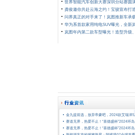
世界智能汽车创新大赛深圳分站赛圆
龚俊邀你共赴云海之约！宝骏宣布打
问界真正的对手来了！岚图推新车承载
华为系首款家用纯电SUV曝光，全新
岚图年内第二款车型曝光！造型升级
金九提前选，放弃帝豪吧，2024款艾瑞泽5
赛道无界，热爱不止！“喜德盛杯”2024环岛
赛道无界，热爱不止！“喜德盛杯”2024环岛
新能源车市的璀璨新星：阿维塔07全球首