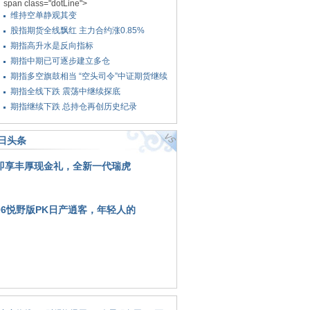
span class="dotLine">
维持空单静观其变
股指期货全线飘红 主力合约涨0.85%
期指高升水是反向指标
期指中期已可逐步建立多仓
期指多空旗鼓相当 “空头司令”中证期货继续
加仓
期指全线下跌 震荡中继续探底
期指继续下跌 总持仓再创历史纪录
日头条
即享丰厚现金礼，全新一代瑞虎
06悦野版PK日产逍客，年轻人的