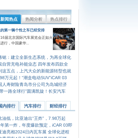
新闻热点
热闻分析
热点排行
人的第一辆个性之车已经安排
6届北京国际汽车展览会正如火
进行，中国豪华...
伟铭：建立全新生态系统，为再全球化
索自营充电补能业态 四年发布四款全
到这五点，上汽大众的新能源转型也就
.98万元起！“潮盒电动SUV”iCAR 03
国人寿财险青岛市分公司为岛城经济
一带一路全球行”圆满凯旋！长安汽车
国内排行
汽车排行
财经排行
比油低，比亚迪出“王炸”，7.98万起
开年第一炸，年度爆款预定，iCAR 03即
亚迪亮相2024日内瓦车展 全球化进程