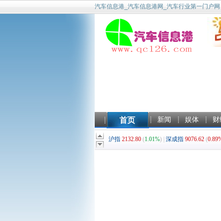
汽车信息港_汽车信息港网_汽车行业第一门户网
首页
新闻
娱体
财
沪指
2132.80
(
1.01%
) |
深成指
9076.62
(
0.89
(
)