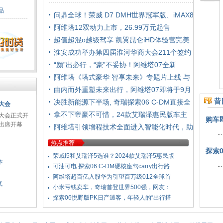
品
问鼎全球！荣威 D7 DMH世界冠军版、iMAX8
D
阿维塔12双动力上市，26.99万元起售
超值超混o越级驾享 凯翼昆仑iHD体验营完美
淮安成功举办第四届淮河华商大会211个签约
“颜”出必行，“豪”不妥协！阿维塔07全新
阿维塔《塔式豪华 智享未来》专题片上线 与
由内而外重塑未来出行，阿维塔07即将于9月
昔
2
决胜新能源下半场, 奇瑞探索06 C-DM直接全
大会
拿不下帝豪不可惜，24款艾瑞泽惠民版车主
大会正式开
购车
表出席开幕
越
阿维塔引领增程技术全面进入智能化时代，助
...
热点推荐
探索
荣威i5和艾瑞泽5选谁？2024款艾瑞泽5惠民版
本
...
可油可电 探索06 C-DM硬核座驾carry出行路
阿维塔超百亿入股华为引望百万级012全球首
气
小米亏钱卖车，奇瑞首登世界500强，网友：
探索06悦野版PK日产逍客，年轻人的“出行搭